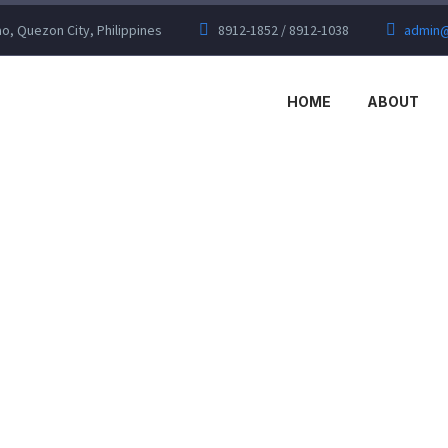
, Quezon City, Philippines
8912-1852 / 8912-1038
admin@
HOME
ABOUT
SIMPLE POST